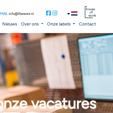
-MAIL
info@flexworx.nl
Nieuws
Over ons
Onze labels
Contact
 onze vacatures