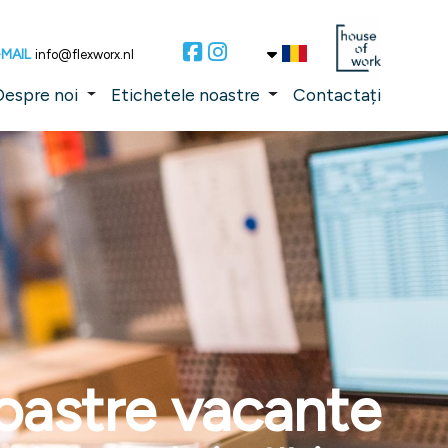
-MAIL
info@flexworx.nl
Despre noi
Etichetele noastre
Contactați
noastre vacante