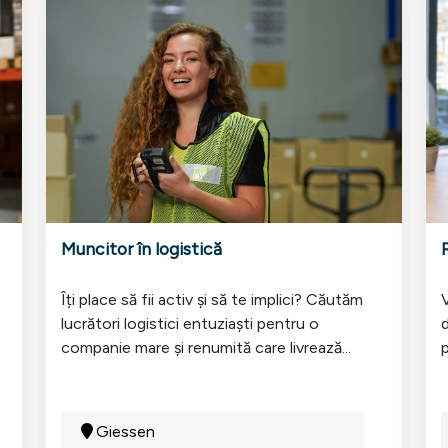
Muncitor în logistică
Îți place să fii activ și să te implici? Căutăm
V
lucrători logistici entuziaști pentru o
d
companie mare și renumită care livrează...
p
Giessen