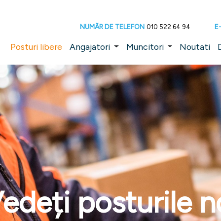
NUMĂR DE TELEFON
E
010 522 64 94
Posturi libere
Angajatori
Muncitori
Noutati
edeți posturile 