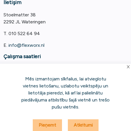
İletişim
Stoelmatter 38
2292 JL Wateringen
T. 010 522 64 94
E.
info@flexworx.nl
Çalışma saatleri
Pazartesiden Cumaya 8:00 - 17:30
Mēs izmantojam sīkfailus, lai atvieglotu
vietnes lietošanu, uzlabotu veiktspēju un
lietotāja pieredzi, kā arī lai palielinātu
piedāvājuma atbilstību šajā vietnē un trešo
pušu vietnēs.
|
|
|
Genel şartlar ve koşullar
Gizlilik Politikası
Çerez politikası
Ayrımcılık
|
karşıtı davranış kuralları
Genel sorumluluk reddi
Pieņemt
Atkritumi