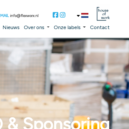
-MAIL
info@flexworx.nl
Nieuws
Over ons
Onze labels
Contact
& Sponsoring